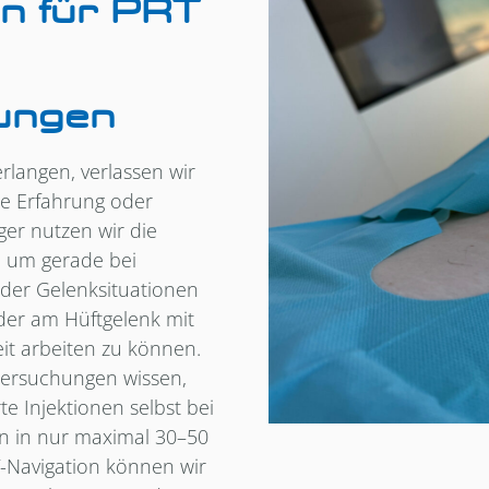
n für PRT
ungen
erlangen, verlassen wir
re Erfahrung oder
er nutzen wir die
 um gerade bei
der Gelenksituationen
oder am Hüftgelenk mit
it arbeiten zu können.
ntersuchungen wissen,
te Injektionen selbst bei
en in nur maximal 30–50
RT-Navigation können wir