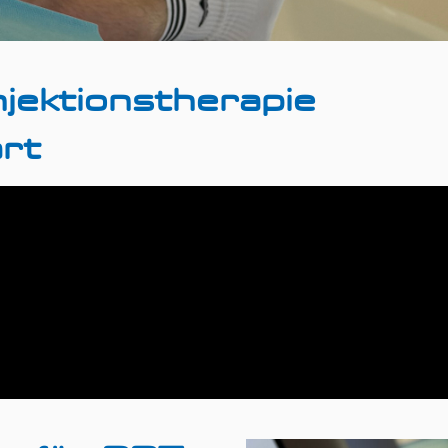
jektionstherapie
rt