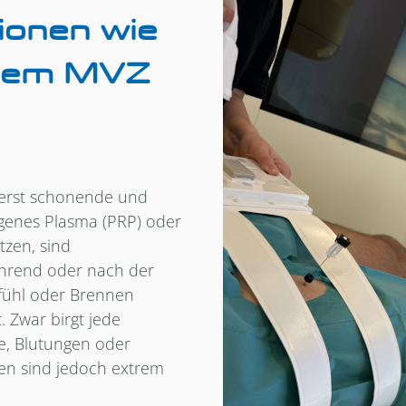
tionen wie
erem MVZ
ußerst schonende und
igenes Plasma (PRP) oder
tzen, sind
hrend oder nach der
efühl oder Brennen
. Zwar birgt jede
te, Blutungen oder
en sind jedoch extrem